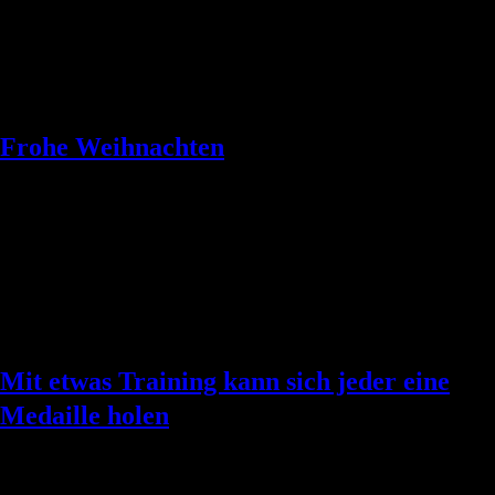
Kinder der Klassenstufe 1 bis 4 suchen wir dringend ehrenamtliche
Übungsleiter/innen und Helfer/innen. Ziel bei unserem allgemeinen
sportlichen Angebot ist es, Kinder schon frühzeitig an den
regelmäßigen Sport im Verein zu gewöhnen. Durch den Spaß, den
Kinder erleben, […]
Frohe Weihnachten
frohe weihnachten Liebe Sportlerinnen und Sportler, liebe Oderwitzer
und Gäste. Wir wünschen Ihnen und Ihrer Familie eine schöne
Weihnachtszeit und einen ruhigen Rutsch in das neue Jahr. Das Jahr
2024 ist wieder so schnell vergangen, dass man alles Geschehene gar
nicht mehr so gut erfassen kann. Nehmen Sie sich daher zum
Jahresende nicht nur ein […]
Mit etwas Training kann sich jeder eine
Medaille holen