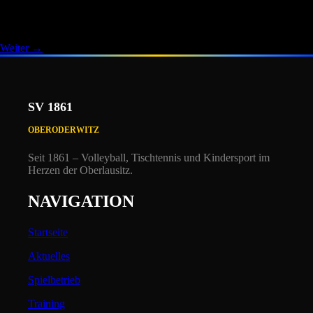
inklusive Bedruckung überreicht. Ebenfalls einen herzlichen Dank an
die Firma Brückner und Nitschke OHG Oderwitz für das […]
Weiter
→
SV 1861
OBERODERWITZ
Seit 1861 – Volleyball, Tischtennis und Kindersport i
m
Herzen der Oberlausitz.
NAVIGATION
Startseite
Aktuelles
Spielbetrieb
Training