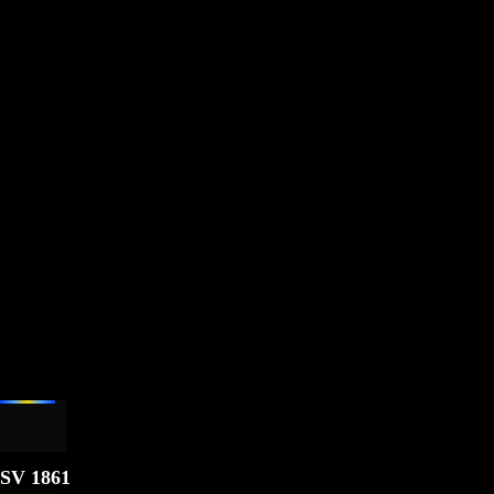
Turnhalle Oberoderwitz, Am Dorfbach 21
SV 1861