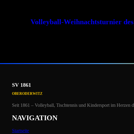
Hallenschließung 24.06. – 26.06. Aufgrund der Schulent
Volleyball-Weihnachtsturnier de
Volleyball-Weihnachtsturnier des SV 1861 Oberoderwi
Weihnachtsturnier ein. Beginn ist um 18:00 Uhr, das E
aktiven Spielern und Hobbyvolleyballern sorgen wie j
SV 1861
OBERODERWITZ
Seit 1861 – Volleyball, Tischtennis und Kindersport i
m Herzen de
NAVIGATION
Startseite