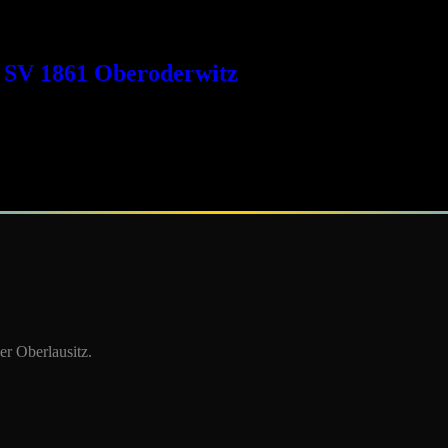
lassungsfeier ist die Turnhalle vom 24.06. – 26.06. nicht für den Vere
s SV 1861 Oberoderwitz
tz Am 29. Dezember 2025 lädt die Volleyball-Abteilung des SV 1861 O
inspielen ist bereits ab 17:30 Uhr möglich. Gespielt wird in der Turn
edes Jahr für spannende, aber […]
r Oberlausitz.