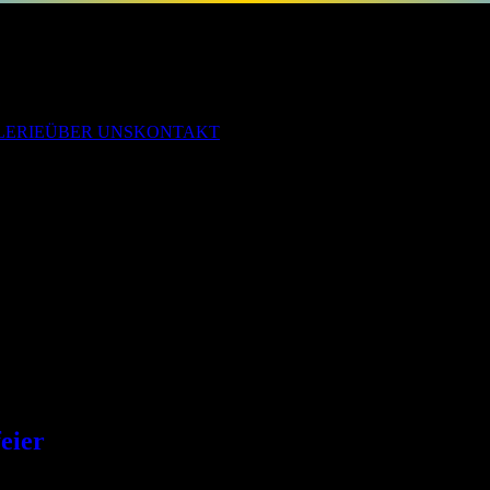
LERIE
ÜBER UNS
KONTAKT
te ist ein ganz besonderer Tag: Der SV 1861 Oberoderwitz feiert sein
Freude am Sport. Generationen von Sportlerinnen und Sportlern, Ehre
auf! Großer Erfolg für unsere zweite Tischtennismannschaft: Nach eine
eistungen, viel Teamgeist und großem Einsatz an den Spieltagen sichert
eier