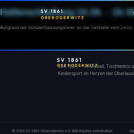
Hallenschließung 24.06. - 26.0
SV 1861
OBERODERWITZ
Aufgrund der Schulentlassungsfeier ist die Turnhalle vom 24.06. 
SV 1861
OBERODERWITZ
Seit 1861 – Volleyball, Tischtennis 
Kindersport i
m Herzen der Oberlausi
© 2026 SV 1861 Oberoderwitz e.V. Alle Rechte vorbehalten.
Se