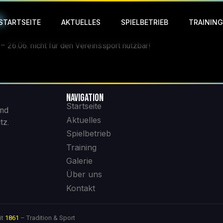
6.
STARTSEITE
AKTUELLES
SPIELBETRIEB
TRAINING
– 26.06. nicht für den Vereinssport nutzbar!
NAVIGATION
Startseite
und
Aktuelles
tz.
Spielbetrieb
Training
Galerie
Über uns
Kontakt
it
1861
– Tradition & Sport