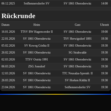
06.12.2025
Seifhennersdorfer SV
SV 1861 Oberoderwitz
14:00
Rückrunde
Datum
Heim
Gast
Uhrzeit
16.01.2026
TTSV BW Hagenwerder II
SV 1861 Oberoderwitz
19:00
22.01.2026
SV 1861 Oberoderwitz
TSV Herwigsdorf 1891
19:30
05.02.2026
SV Koweg Görlitz II
SV 1861 Oberoderwitz
19:30
26.02.2026
SV 1861 Oberoderwitz
SG Strahwalde
19:30
02.03.2026
TTSV Ostritz 1991
SV 1861 Oberoderwitz
19:30
06.03.2026
ZSG Jonsdorf
SV 1861 Oberoderwitz
19:30
12.03.2026
SV 1861 Oberoderwitz
TTC Neusalza-Spremb. II
19:30
26.03.2026
SV 1861 Oberoderwitz
SV Horken Kittlitz II
19:30
23.04.2026
SV 1861 Oberoderwitz
Seifhennersdorfer SV
19:30