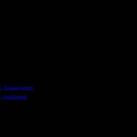
Co-Kapitän: Tom Krause
> Trainingszeiten
> Spielbetrieb
volleyball - KREISKLASSE
Leistungsbereitschaft, Teamgeist und die Freude am Volleyball prägen