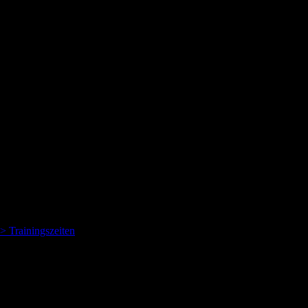
Erfahrene und engagierte Übungsleiter
> Trainingszeiten
Frauengymnastik