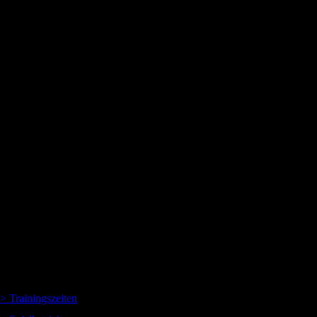
Co-Kapitän: Antje Seelinger
> Trainingszeiten