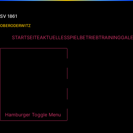
SV 1861
OBERODERWITZ
STARTSEITE
AKTUELLES
SPIELBETRIEB
TRAINING
GALE
Hamburger Toggle Menu